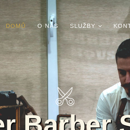
DOMŮ
O NÁS
SLUŽBY
KON
er Barber 