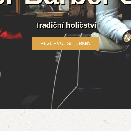
Tradiční holičství
REZERVUJ SI TERMÍN