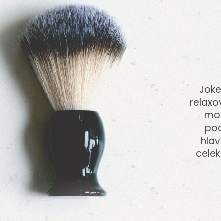
Joke
relaxo
mod
poc
hlav
celek