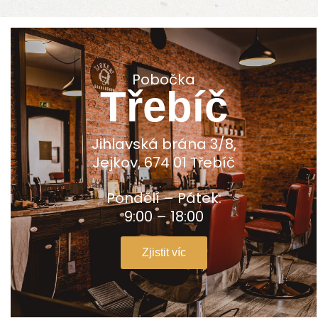
Pobočka
Třebíč
Jihlavská brána 3/8,
Jejkov, 674 01 Třebíč
Pondělí – Pátek:
9:00 – 18:00
Zjistit víc