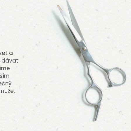
zet a
e dávat
žíme
aším
nečný
 muže,