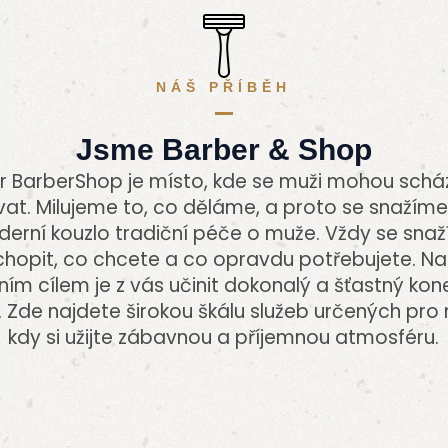
NÁŠ PŘÍBĚH
Jsme Barber & Shop
r BarberShop je místo, kde se muži mohou schá
vat. Milujeme to, co děláme, a proto se snažím
erní kouzlo tradiční péče o muže. Vždy se sna
hopit, co chcete a co opravdu potřebujete. N
ním cílem je z vás učinit dokonalý a šťastný ko
. Zde najdete širokou škálu služeb určených pro
kdy si užijte zábavnou a příjemnou atmosféru.