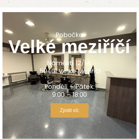
Pobočka
Velké meziříčí
Náměstí 12/14,
59401 Velké Meziříčí
Pondělí – Pátek:
9:00 – 18:00
Zjistit víc