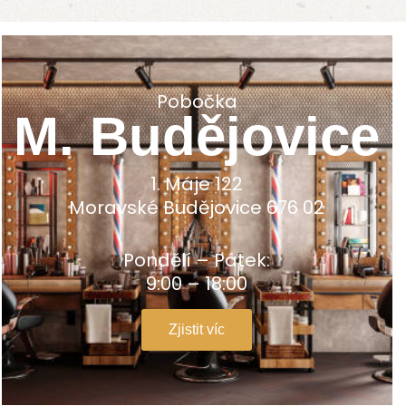
Pobočka
M. Budějovice
1. Máje 122
Moravské Budějovice 676 02
Pondělí – Pátek:
9:00 – 18:00
Zjistit víc