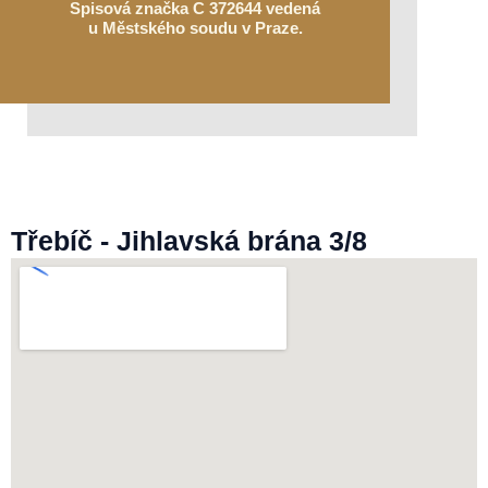
Spisová značka C 372644 vedená
k
u Městského soudu v Praze.
Třebíč - Jihlavská brána 3/8