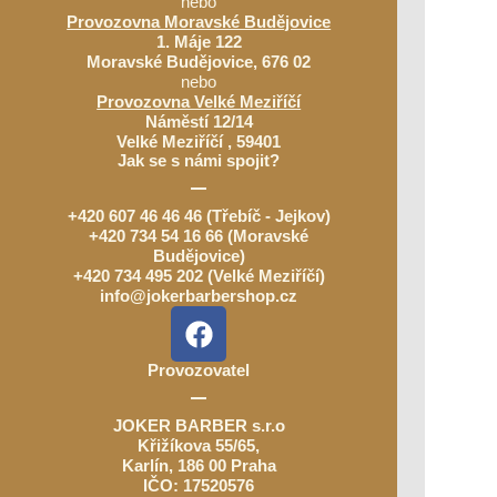
nebo
Provozovna Moravské Budějovice
1. Máje 122
Moravské Budějovice, 676 02
nebo
Provozovna Velké Meziříčí
Náměstí 12/14
Velké Meziříčí , 59401
Jak se s námi spojit?
+420 607 46 46 46 (Třebíč - Jejkov)
+420 734 54 16 66 (Moravské
Budějovice)
+420 734 495 202 (Velké Meziříčí)
info@jokerbarbershop.cz
F
a
c
Provozovatel
e
b
JOKER BARBER s.r.o
Křižíkova 55/65,
o
Karlín, 186 00 Praha
o
IČO: 17520576